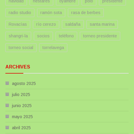
navidad
nestares
oyambre
polo
presidente
radio studio
ramón sota
rasa de berbes
Rovacías
río cerezo
saldaña
santa marina
shangri-la
socios
teléfono
torneo presidente
torneo social
torrelavega
ARCHIVES
agosto 2025
julio 2025
junio 2025
mayo 2025
abril 2025