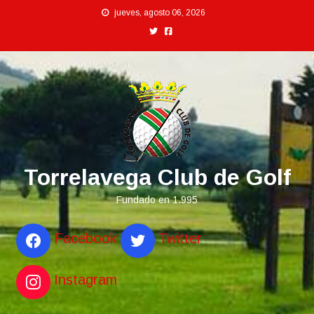
Saltar
jueves, agosto 06, 2026
al
contenido
Torrelavega Club de Golf
Fundado en 1.995
Facebook
Twitter
Instagram