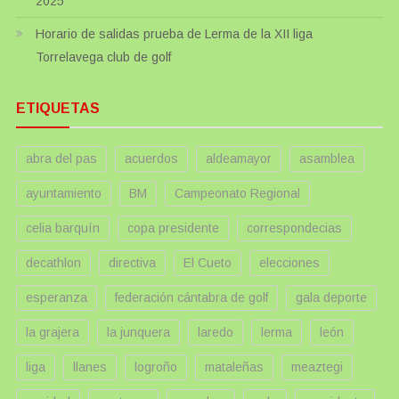
2025
Horario de salidas prueba de Lerma de la XII liga
Torrelavega club de golf
ETIQUETAS
abra del pas
acuerdos
aldeamayor
asamblea
ayuntamiento
BM
Campeonato Regional
celia barquín
copa presidente
correspondecias
decathlon
directiva
El Cueto
elecciones
esperanza
federación cántabra de golf
gala deporte
la grajera
la junquera
laredo
lerma
león
liga
llanes
logroño
mataleñas
meaztegi