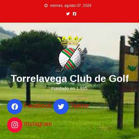
Saltar
viernes, agosto 07, 2026
al
contenido
Torrelavega Club de Golf
Fundado en 1.995
Facebook
Twitter
Instagram