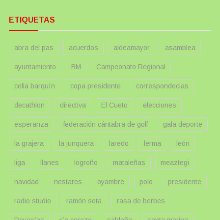
ETIQUETAS
abra del pas
acuerdos
aldeamayor
asamblea
ayuntamiento
BM
Campeonato Regional
celia barquín
copa presidente
correspondecias
decathlon
directiva
El Cueto
elecciones
esperanza
federación cántabra de golf
gala deporte
la grajera
la junquera
laredo
lerma
león
liga
llanes
logroño
mataleñas
meaztegi
navidad
nestares
oyambre
polo
presidente
radio studio
ramón sota
rasa de berbes
Rovacías
río cerezo
saldaña
santa marina