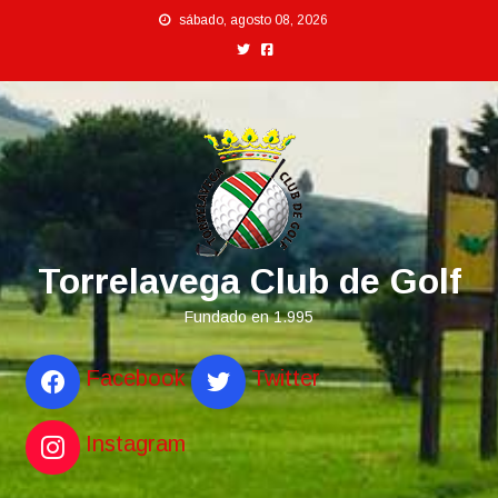
Saltar
sábado, agosto 08, 2026
al
contenido
Torrelavega Club de Golf
Fundado en 1.995
Facebook
Twitter
Instagram