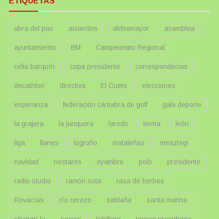
ETIQUETAS
abra del pas
acuerdos
aldeamayor
asamblea
ayuntamiento
BM
Campeonato Regional
celia barquín
copa presidente
correspondecias
decathlon
directiva
El Cueto
elecciones
esperanza
federación cántabra de golf
gala deporte
la grajera
la junquera
laredo
lerma
león
liga
llanes
logroño
mataleñas
meaztegi
navidad
nestares
oyambre
polo
presidente
radio studio
ramón sota
rasa de berbes
Rovacías
río cerezo
saldaña
santa marina
shangri-la
socios
teléfono
torneo presidente