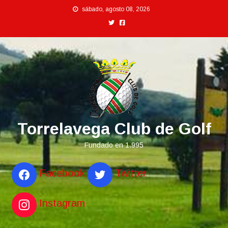
Saltar
sábado, agosto 08, 2026
al
contenido
Torrelavega Club de Golf
Fundado en 1.995
Facebook
Twitter
Instagram