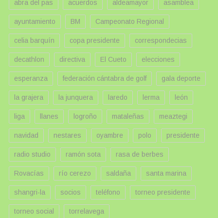
abra del pas
acuerdos
aldeamayor
asamblea
ayuntamiento
BM
Campeonato Regional
celia barquín
copa presidente
correspondecias
decathlon
directiva
El Cueto
elecciones
esperanza
federación cántabra de golf
gala deporte
la grajera
la junquera
laredo
lerma
león
liga
llanes
logroño
mataleñas
meaztegi
navidad
nestares
oyambre
polo
presidente
radio studio
ramón sota
rasa de berbes
Rovacías
río cerezo
saldaña
santa marina
shangri-la
socios
teléfono
torneo presidente
torneo social
torrelavega