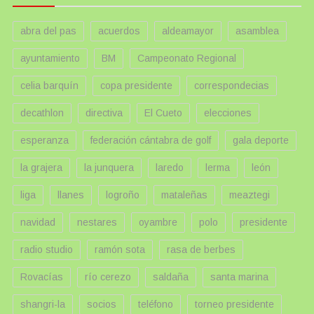
abra del pas
acuerdos
aldeamayor
asamblea
ayuntamiento
BM
Campeonato Regional
celia barquín
copa presidente
correspondecias
decathlon
directiva
El Cueto
elecciones
esperanza
federación cántabra de golf
gala deporte
la grajera
la junquera
laredo
lerma
león
liga
llanes
logroño
mataleñas
meaztegi
navidad
nestares
oyambre
polo
presidente
radio studio
ramón sota
rasa de berbes
Rovacías
río cerezo
saldaña
santa marina
shangri-la
socios
teléfono
torneo presidente