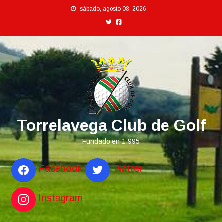
Saltar
sábado, agosto 08, 2026
al
contenido
Torrelavega Club de Golf
Fundado en 1.995
Facebook
Twitter
Instagram