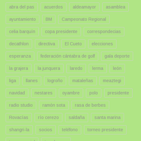
abra del pas
acuerdos
aldeamayor
asamblea
ayuntamiento
BM
Campeonato Regional
celia barquín
copa presidente
correspondecias
decathlon
directiva
El Cueto
elecciones
esperanza
federación cántabra de golf
gala deporte
la grajera
la junquera
laredo
lerma
león
liga
llanes
logroño
mataleñas
meaztegi
navidad
nestares
oyambre
polo
presidente
radio studio
ramón sota
rasa de berbes
Rovacías
río cerezo
saldaña
santa marina
shangri-la
socios
teléfono
torneo presidente