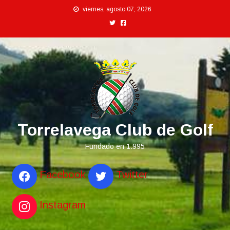
Saltar
viernes, agosto 07, 2026
al
contenido
Torrelavega Club de Golf
Fundado en 1.995
Facebook
Twitter
Instagram