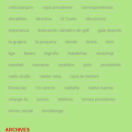
celia barquín
copa presidente
correspondecias
decathlon
directiva
El Cueto
elecciones
esperanza
federación cántabra de golf
gala deporte
la grajera
la junquera
laredo
lerma
león
liga
llanes
logroño
mataleñas
meaztegi
navidad
nestares
oyambre
polo
presidente
radio studio
ramón sota
rasa de berbes
Rovacías
río cerezo
saldaña
santa marina
shangri-la
socios
teléfono
torneo presidente
torneo social
torrelavega
ARCHIVES