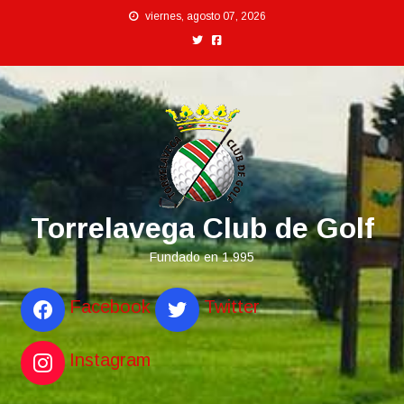
Saltar
viernes, agosto 07, 2026
al
contenido
Torrelavega Club de Golf
Fundado en 1.995
Facebook
Twitter
Instagram