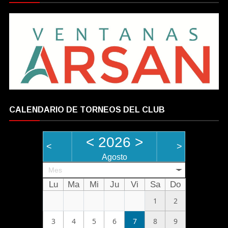
CALENDARIO DE TORNEOS DEL CLUB
<
2026
>
<
>
Agosto
Mes
Lu
Ma
Mi
Ju
Vi
Sa
Do
1
2
3
4
5
6
7
8
9