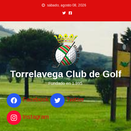
Saltar
sábado, agosto 08, 2026
al
contenido
Torrelavega Club de Golf
Fundado en 1.995
Facebook
Twitter
Instagram