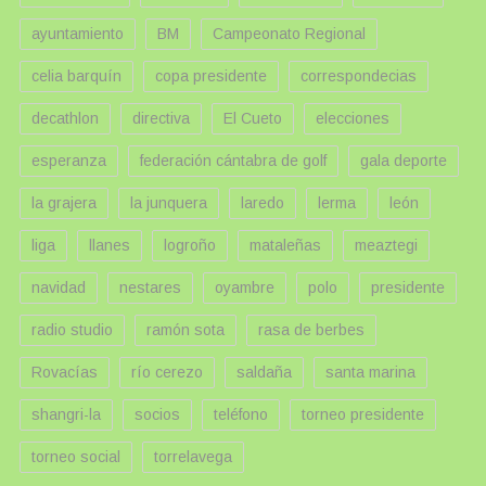
ayuntamiento
BM
Campeonato Regional
celia barquín
copa presidente
correspondecias
decathlon
directiva
El Cueto
elecciones
esperanza
federación cántabra de golf
gala deporte
la grajera
la junquera
laredo
lerma
león
liga
llanes
logroño
mataleñas
meaztegi
navidad
nestares
oyambre
polo
presidente
radio studio
ramón sota
rasa de berbes
Rovacías
río cerezo
saldaña
santa marina
shangri-la
socios
teléfono
torneo presidente
torneo social
torrelavega