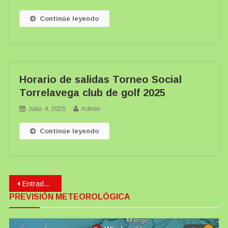
Continúe leyendo
Horario de salidas Torneo Social
Torrelavega club de golf 2025
Julio 4, 2025
Admin
Continúe leyendo
Navegación
Entradas anteriores
PREVISIÓN METEOROLÓGICA
de
entradas